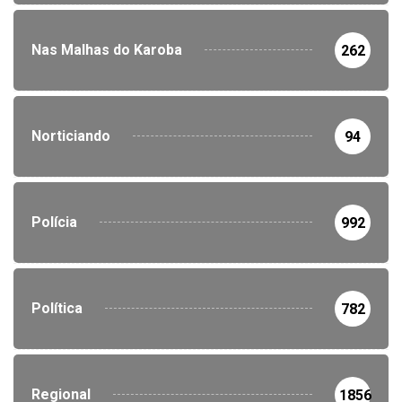
Nas Malhas do Karoba
262
Norticiando
94
Polícia
992
Política
782
Regional
1856