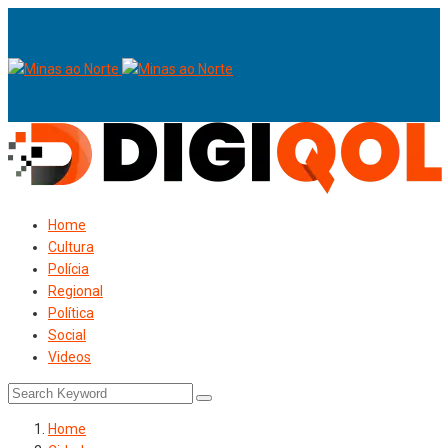
Home
Cultura
Polícia
Regional
Política
Social
Videos
Home