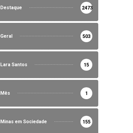
Destaque
2473
Geral
503
Lara Santos
15
Mês
1
Minas em Sociedade
155