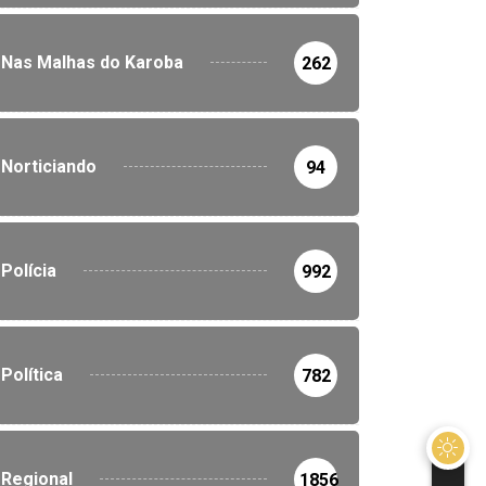
Nas Malhas do Karoba
262
Norticiando
94
Polícia
992
Política
782
Regional
1856