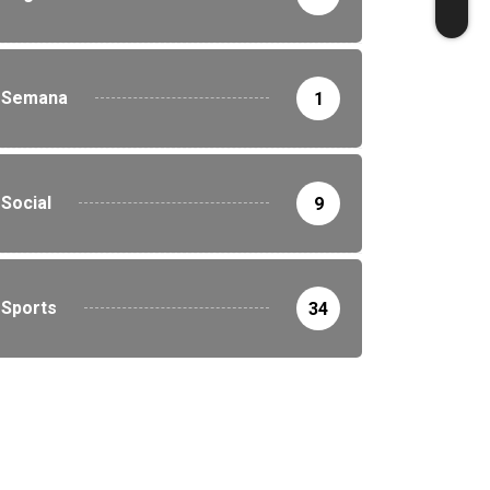
Semana
1
Social
9
Sports
34
DESTAQUE
POLÍCIA
Fé usada como arma: gol
deixa vítima...
7 de agosto de 2026