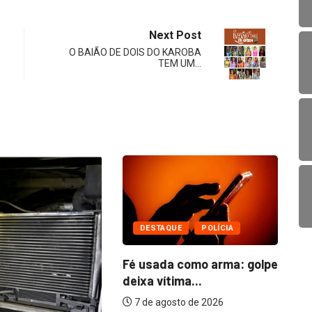
Next Post
O BAIÃO DE DOIS DO KAROBA
TEM UM…
UE
POLÍCIA
 como arma: golpe
ma...
to de 2026
POLÍTICA
REGIONAL