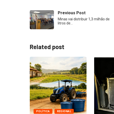
Previous Post
Minas vai distribuir 1,3 milhão de
litros de…
Related post
DESTAQ
Fé usada
deixa víti
7 de agos
ONAL