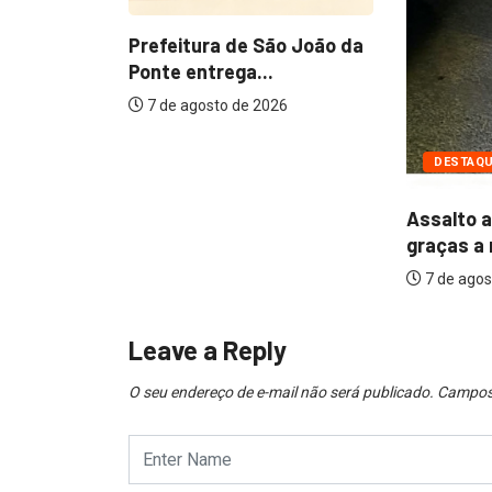
ão João da
26
DESTAQUE
POLÍCIA
Assalto a ônibus falha
graças a reação...
7 de agosto de 2026
Leave a Reply
O seu endereço de e-mail não será publicado.
Campos 