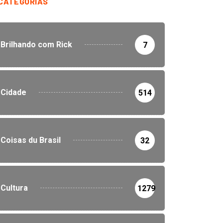
CATEGORIAS
Brilhando com Rick
7
Cidade
514
Coisas du Brasil
32
Cultura
1279