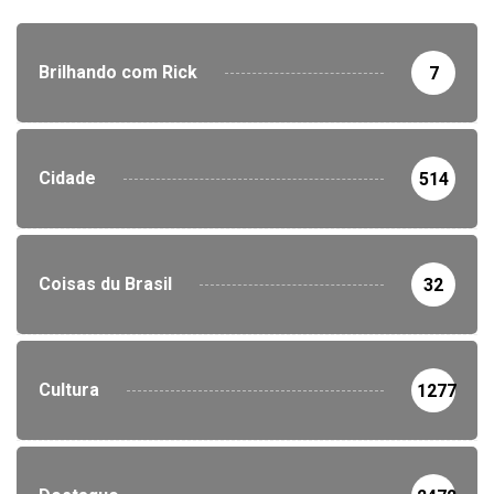
Brilhando com Rick
7
Cidade
514
Coisas du Brasil
32
Cultura
1277