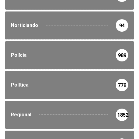
Norticiando
94
Polícia
989
Política
779
Regional
1852