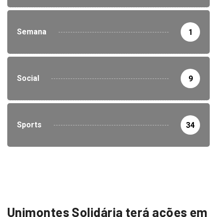
Semana
1
Social
9
Sports
34
Unimontes Solidária terá ações em