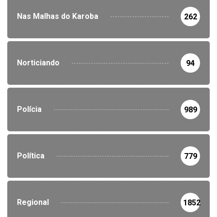
Nas Malhas do Karoba
262
Norticiando
94
Polícia
989
Política
779
Regional
1852