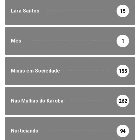
Lara Santos
15
Mês
1
Minas em Sociedade
155
Nas Malhas do Karoba
262
Norticiando
94