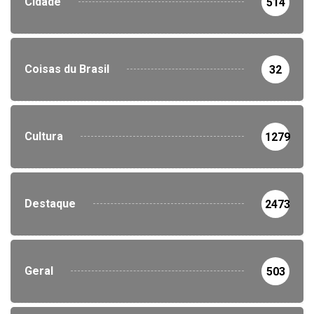
Cidade
514
Coisas du Brasil
32
Cultura
1279
Destaque
2473
Geral
503