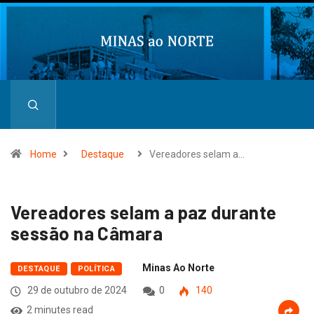
Home
Destaque
Vereadores selam a…
Vereadores selam a paz durante
sessão na Câmara
Minas Ao Norte
DESTAQUE
POLÍTICA
29 de outubro de 2024
0
140
2 minutes read