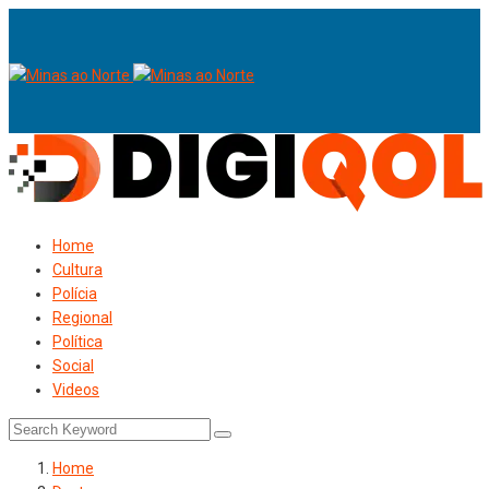
Home
Cultura
Polícia
Regional
Política
Social
Videos
Home