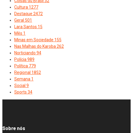
Coisas du Brasil
32
Cultura
1277
Destaque
2472
Geral
501
Lara Santos
15
Mês
1
Minas em Sociedade
155
Nas Malhas do Karoba
262
Norticiando
94
Polícia
989
Política
779
Regional
1852
Semana
1
Social
9
Sports
34
Sobre nós