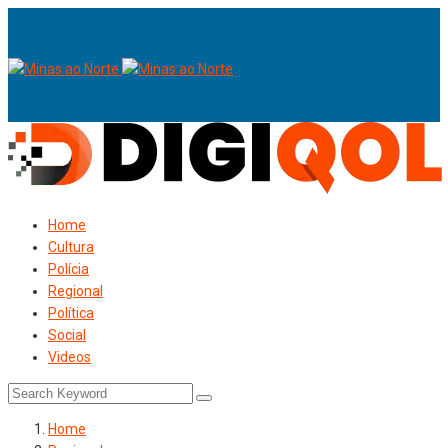
Home
Cultura
Polícia
Regional
Política
Social
Videos
Home